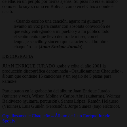
de ellas en un periplo por tierras ajenas. Su pisar no era el mismo
como en lo suyo, como en Bolivia, como en el Chaco donde él
nació.
«Cuando escribo una canción, agarro mi guitarra y
levanto mi voz para cantar con absoluta convicción de
que estoy entregando a mi pueblo y a mi público todo
el sentimiento que llevo dentro de mi ser, con el
lenguaje sencillo y sincero que caracteriza al hombre
chaqueño…» (
Juan Enrique Jurado
).
DISCOGRAFIA
JUAN ENRIQUE JURADO graba y edita el año 2001 la
producción discográfica denominada «Orgullosamente Chaqueño»,
álbum que contiene 15 canciones y un regalo de 5 pistas para
karaoke.
Participaron en la grabación del álbum: Juan Enrique Jurado
(guitarra y voz), Wilson Molina y Carlos Abril (guitarras), Weimar
Baldiviezo (guitarra, percusión), Santos López, Ramón Helguero
(Violines), Luis Guillén (Percusión), Jorge Suarez (bajo eléctrico).
Orgullosamente Chaqueño – Álbum de Juan Enrique Jurado |
Spotify