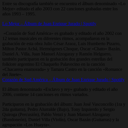
Entre su discografía también se encuentra el álbum denominado «Lo
Mejor» editado el año 2003 con 22 canciones grabadas entre los
años 1993 – 1995.
Lo Mejor – Álbum de Juan Enrique Jurado | Spotify
«Corazón de Sud América» es grabado y editado el año 2002 con
12 temas musicales en diferentes ritmos, acompañaron en la
grabación de esta obra Julio César Araoz, Luis Humberto Pizarro,
Milton Pastor Achá, Hermógenes Choque, Oscar «Chato» Bazán,
Daniel A. Villa, Juan Manuel Alzogaray y Ramón Helguero,
también participaron en la grabación dos grandes estrellas del
folklore argentino El Chaqueño Palavecino en la canción
«Chacarera enamorada» y Tamara Castro en la canción «Romance
del Jinete».
Corazón de Sud América – Álbum de Juan Enrique Jurado | Spotify
El álbum denominado «Esclavo y rey» grabado y editado el año
2006, contiene 14 canciones en ritmos variados.
Participaron en la grabación del álbum: Juan José Vasconcello (1ra y
2da guitarra), Pedro Alurralde (Bajo), Tony Izquierdo y Sergio
Quiroga (Percusión), Pablo Venzi y Juan Manuel Alzogaray
(Bandoneón), Daniel Villa (Violín), Oscar Bazán (Guitarras) y la
agrupación «Los Huayra».