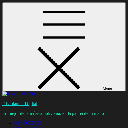
Skip
to
content
Menu
Discolandia Digital
Lo mejor de la música boliviana, en la palma de tu mano
CONÓCENOS