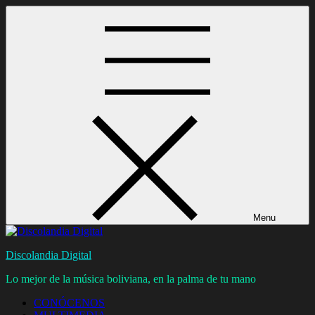
Skip
to
content
Menu
Discolandia Digital
Lo mejor de la música boliviana, en la palma de tu mano
CONÓCENOS