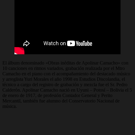
El álbum denominado «Obras inéditas de Apolinar Camacho» con
10 canciones en ritmos variados, grabación realizada por el Mtro
Camacho en el piano con el acompañamiento del destacado músico
y arreglista Yuri Morales el año 1998 en Estudios Discolandia, el
técnico a cargo del registro de grabación y mezcla fue el Sr. Pedro
Calderón. Apolinar Camacho nació en Uyuni – Potosí – Bolivia el 5
de enero de 1917, de profesión Contador General y Perito
Mercantil, también fue alumno del Conservatorio Nacional de
música.