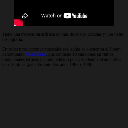
Tiene una trayectoria artística de más de cuatro décadas y una vasta
discografía.
Entre las producciones musicales realizadas se encuentra el álbum
denominado
#SusÉxitos
, que contiene 18 canciones en ritmos
tradicionales tarijeños, álbum editado por Discolandia el año 1992
con 18 obras grabadas entre los años 1983 y 1986.