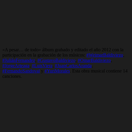
«A pesar… de todo» álbum grabado y editado el año 2012 con la
participación en la grabación de los músicos:
#WeimarBaldiviezo
,
#JuliánFernandez
,
#GustavoBaldiviezo
,
#OmarBaldiviezo
,
#JorgeArteaga
,
#LuisViera
,
#JuanCarlosAranda
,
#FernandoSandoval
y
#YuriMorales
. Esta obra musical contiene 14
canciones.