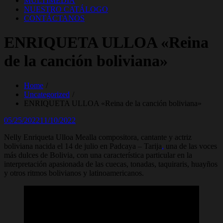
MULTIMEDIA
NUESTRO CATÁLOGO
CONTÁCTANOS
ENRIQUETA ULLOA «Reina
de la canción boliviana»
Home
Uncategorized
ENRIQUETA ULLOA «Reina de la canción boliviana»
Posted
05/25/2022
11/10/2022
on
Nelly Enriqueta Ulloa Mealla compositora, cantante y actriz
boliviana nacida el 14 de julio en Padcaya – Tarija
,
una de las voces
más dulces de Bolivia, con una característica particular en la
interpretación apasionada de las cuecas, tonadas, taquiraris, huayños
y otros ritmos bolivianos y latinoamericanos.