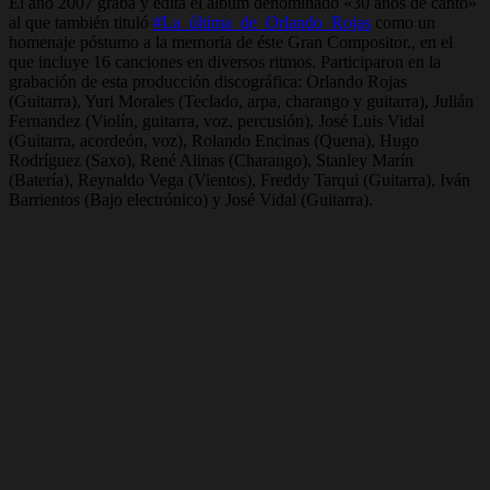
El año 2007 graba y edita el álbum denominado «30 años de canto»
al que también tituló
#La_última_de_Orlando_Rojas
como un
homenaje póstumo a la memoria de éste Gran Compositor., en el
que incluye 16 canciones en diversos ritmos. Participaron en la
grabación de esta producción discográfica: Orlando Rojas
(Guitarra), Yuri Morales (Teclado, arpa, charango y guitarra), Julián
Fernandez (Violín, guitarra, voz, percusión), José Luis Vidal
(Guitarra, acordeón, voz), Rolando Encinas (Quena), Hugo
Rodríguez (Saxo), René Alinas (Charango), Stanley Marín
(Batería), Reynaldo Vega (Vientos), Freddy Tarqui (Guitarra), Iván
Barrientos (Bajo electrónico) y José Vidal (Guitarra).