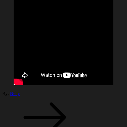
By:
Nelly
Navegación
de
entradas