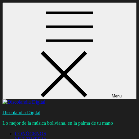
Skip
to
content
Menu
Discolandia Digital
Lo mejor de la música boliviana, en la palma de tu mano
CONÓCENOS