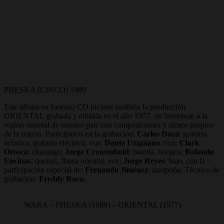
PHESKA (CINCO) 1989
Este álbum en formato CD incluye también la producción
ORIENTAL grabada y editada en el año 1977, un homenaje a la
región oriental de nuestro país con composiciones y ritmos propios
de la región. Participaron en la grabación:
Carlos Daza
: guitarra
acústica, guitarra eléctrica, voz;
Dante Uzquiano
:voz;
Clark
Orosco
: charango;
Jorge Cronembold
: batería, bongos;
Rolando
Encinas
: quenas, flauta oriental, voz;
Jorge Reyes
: bajo, con la
participación especial de:
Fernando Jiménez
: zampoña. Técnico de
grabación:
Freddy Roca.
WARA – PHESKA (1989) – ORIENTAL (1977)