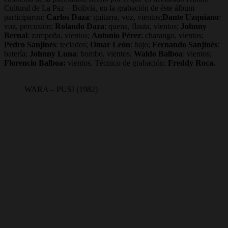
Cultural de La Paz – Bolivia, en la grabación de éste álbum
participaron:
Carlos Daza
: guitarra, voz, vientos;
Dante Uzquiano
:
voz, percusión;
Rolando Daza
: quena, flauta, vientos;
Johnny
Bernal
: zampoña, vientos;
Antonio Pérez
: charango, vientos;
Pedro Sanjinés
: teclados;
Omar León
: bajo;
Fernando Sanjinés
:
batería;
Johnny Luna
: bombo, vientos;
Waldo Balboa
: vientos;
Florencio Balboa:
vientos. Técnico de grabación:
Freddy Roca.
WARA – PUSI (1982)