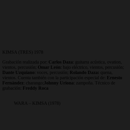
KIMSA (TRES) 1978
Grabación realizada por:
Carlos Daza
: guitarra acústica, ovation,
vientos, percusión;
Omar León
: bajo eléctrico, vientos, percusión;
Dante Uzquiano
: voces, percusión;
Rolando Daza:
quena,
vientos.
Cuenta también con la participación especial de:
Ernesto
Fernández
: charango;
Johnny Uriona
: zampoña. Técnico de
grabación:
Freddy Roca
WARA – KIMSA (1978)