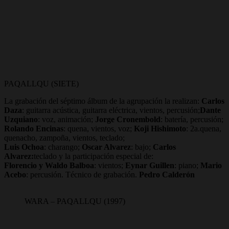
PAQALLQU (SIETE)
La grabación del séptimo álbum de la agrupación la realizan:
Carlos
Daza
: guitarra acústica, guitarra eléctrica, vientos, percusión;
Dante
Uzquiano
: voz, animación;
Jorge Cronembold
: batería, percusión;
Rolando Encinas
: quena, vientos, voz;
Koji Hishimoto
: 2a.quena,
quenacho, zampoña, vientos, teclado;
Luis Ochoa
: charango;
Oscar Alvarez
: bajo;
Carlos
Alvarez:
teclado y la participación especial de:
Florencio y Waldo Balboa
: vientos;
Eynar Guillen
: piano;
Mario
Acebo
: percusión. Técnico de grabación.
Pedro Calderón
WARA – PAQALLQU (1997)