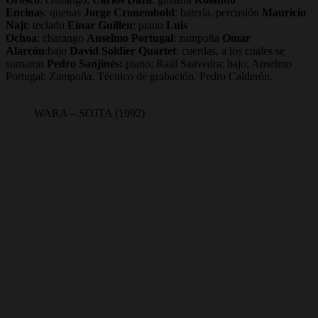
Encinas
: quenas
Jorge Cronembold
: batería, percusión
Mauricio
Najt
: teclado
Einar Guillen
: piano
Luis
Ochoa
: charango
Anselmo Portugal
: zampoña
Omar
Alarcón
:bajo
David Soldier Quartet
: cuerdas, a los cuales se
sumaron
Pedro Sanjinés:
piano; Raúl Saavedra: bajo; Anselmo
Portugal: Zampoña. Técnico de grabación. Pedro Calderón.
WARA – SOJTA (1992)