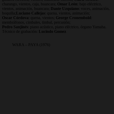
charango, vientos, caja, huancara;
Omar León
: bajo eléctrico,
vientos, animación, huancara;
Dante Uzquiano
: voces, animación,
boquilla;
Luciano Callejas
: quena, vientos, animación;
Oscar Córdova
: quena, vientos;
George Cronembold
:
membráfonos, cimbales, timbal, percusión;
Pedro Sanjinés
: piano acústico, piano eléctrico, órgano Yamaha.
Técnico de grabación:
Lucindo Gomez
WARA – PAYA (1976)