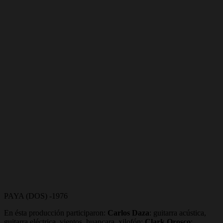
PAYA (DOS) -1976
En ésta producción participaron:
Carlos Daza
: guitarra acústica,
guitarra eléctrica, vientos, huancara, xilofón;
Clark Orosco
: