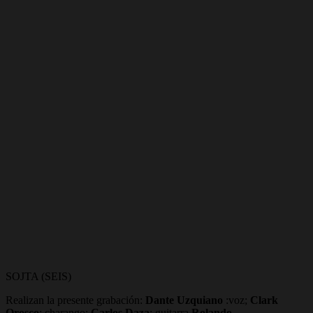
SOJTA (SEIS)
Realizan la presente grabación:
Dante Uzquiano
:voz;
Clark
Orosco
: charango;
Carlos Daza
: guitarra
Rolando