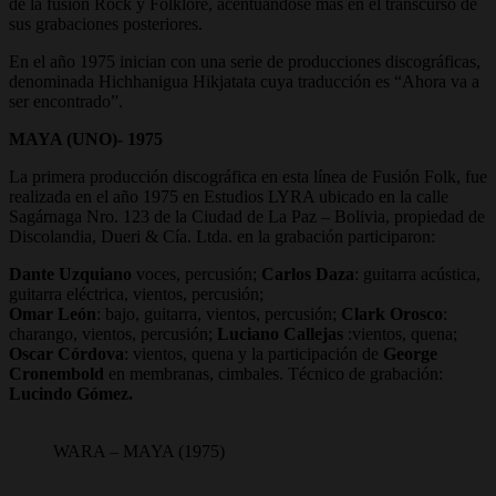
de la fusión Rock y Folklore, acentuándose más en el transcurso de
sus grabaciones posteriores.
En el año 1975 inician con una serie de producciones discográficas,
denominada Hichhanigua Hikjatata cuya traducción es “Ahora va a
ser encontrado”.
MAYA (UNO)- 1975
La primera producción discográfica en esta línea de Fusión Folk, fue
realizada en el año 1975 en Estudios LYRA ubicado en la calle
Sagárnaga Nro. 123 de la Ciudad de La Paz – Bolivia, propiedad de
Discolandia, Dueri & Cía. Ltda. en la grabación participaron:
Dante Uzquiano
voces, percusión;
Carlos Daza
: guitarra acústica,
guitarra eléctrica, vientos, percusión;
Omar León
: bajo, guitarra, vientos, percusión;
Clark Orosco
:
charango, vientos, percusión;
Luciano Callejas
:vientos, quena;
Oscar Córdova
: vientos, quena y la participación de
George
Cronembold
en membranas, cimbales. Técnico de grabación:
Lucindo Gómez.
WARA – MAYA (1975)