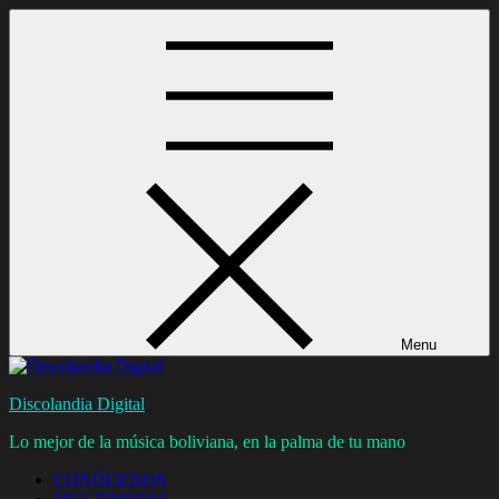
Skip
to
content
Menu
Discolandia Digital
Lo mejor de la música boliviana, en la palma de tu mano
CONÓCENOS