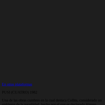
En otras plataformas
PUSI (CUATRO) 1982
Una de las obras cumbres en la cual destaca Collita, considerado un
emblema de la paceñidad, hecho por el que es declarado Himno