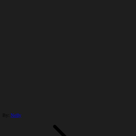
By:
Nelly
Navegación
de